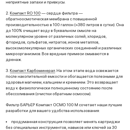
неприятные запахи и привкусы.
2.
Компакт RO 100
— сердце фильтра —
обратноосмотическая мембрана с повышенной
производительностью в 100 галлон (≈380 литров в сутки). Она
до 100% очищает воду в буквальном смысле на
молекулярном уровне от различных солей, хлоридов,
фторидов, сульфатов, нитратов, ионов металлов,
высокомолекулярных органических соединений и различных
микроорганизмов. Все вредные примеси смываются в
дренаж.
3.
Компакт Карбоминерал
. На этом этапе вода освежается
после накопительной емкости и обогащается полезными для
здоровья магнием, кальцием и кремнием. Это возвращает
воду к физиологически полноценному состоянию после
обессоливания (очистки обратным осмосом).
Фильтр БАРЬЕР Компакт ОСМО 100 M сочетает наши лучшие
разработки для вашего удобства использования:
продуманная конструкция позволяет менять картриджи
без специальных инструментов, навыков или ключей за 30