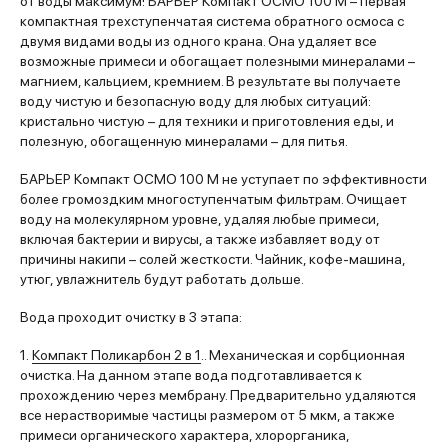
от воды максимум! БАРЬЕР Компакт ОСМО 100 M – первая
компактная трехступенчатая система обратного осмоса с
двумя видами воды из одного крана. Она удаляет все
возможные примеси и обогащает полезными минералами –
магнием, кальцием, кремнием. В результате вы получаете
воду чистую и безопасную воду для любых ситуаций:
кристально чистую – для техники и приготовления еды, и
полезную, обогащенную минералами – для питья.
БАРЬЕР Компакт ОСМО 100 M не уступает по эффективности
более громоздким многоступенчатым фильтрам. Очищает
воду на молекулярном уровне, удаляя любые примеси,
включая бактерии и вирусы, а также избавляет воду от
причины накипи – солей жесткости. Чайник, кофе-машина,
утюг, увлажнитель будут работать дольше.
Вода проходит очистку в 3 этапа:
1.
Компакт Поликарбон 2 в 1
.. Механическая и сорбционная
очистка. На данном этапе вода подготавливается к
прохождению через мембрану. Предварительно удаляются
все нерастворимые частицы размером от 5 мкм, а также
примеси органического характера, хлорорганика,