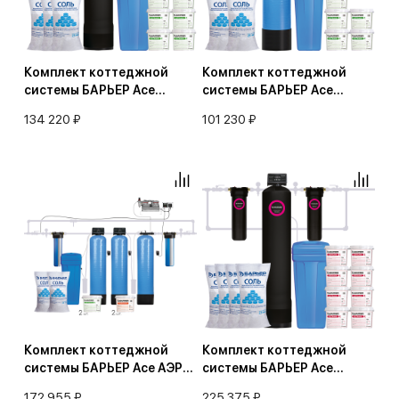
Комплект коттеджной
Комплект коттеджной
системы БАРЬЕР Ace
системы БАРЬЕР Ace
УЛЬТРА P 2,4 с защитой от
УЛЬТРА P 1,8
134 220 ₽
101 230 ₽
конденсата
(обезжелезивание и
(обезжелезивание и
умягчение воды)
умягчение воды)
Комплект коттеджной
Комплект коттеджной
системы БАРЬЕР Ace АЭРО
системы БАРЬЕР Ace
Р 1,2 лайт
УЛЬТРА R/B 3,0 с защитой
172 955 ₽
225 375 ₽