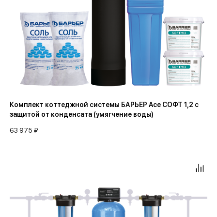
0-12
0-10
0-15
0-12
0-17
0-15
0-20
0-17
0-30
0-20
Комплект коттеджной системы БАРЬЕР Ace СОФТ 1,2 с
защитой от конденсата (умягчение воды)
63 975 ₽