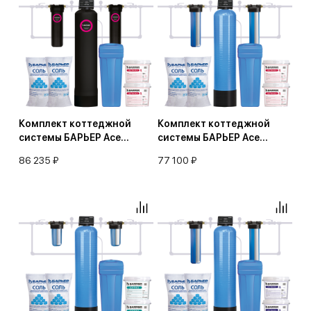
Комплект коттеджной
Комплект коттеджной
системы БАРЬЕР Ace
системы БАРЬЕР Ace
УЛЬТРА R/B 1,2 с защитой
УЛЬТРА R/B 1,2
86 235 ₽
77 100 ₽
от конденсата
(обезжелезивание и
(обезжелезивание и
умягчение воды)
умягчение воды)