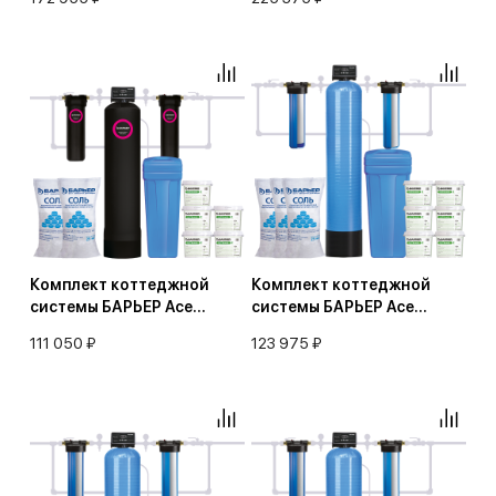
(аэрация+обезжелезивание
от конденсата
и умягчение воды)
(обезжелезивание и
умягчение воды)
Комплект коттеджной
Комплект коттеджной
системы БАРЬЕР Ace
системы БАРЬЕР Ace
УЛЬТРА P 1,8 с защитой от
УЛЬТРА P 2,4
111 050 ₽
123 975 ₽
конденсата
(обезжелезивание и
(обезжелезивание и
умягчение воды)
умягчение воды)