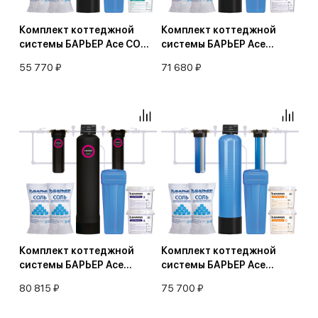
Комплект коттеджной
Комплект коттеджной
системы БАРЬЕР Ace СОФТ
системы БАРЬЕР Ace
1,2 (умягчение воды)
УЛЬТРА А 1,2
55 770 ₽
71 680 ₽
(обезжелезивание и
умягчение воды)
Комплект коттеджной
Комплект коттеджной
системы БАРЬЕР Ace
системы БАРЬЕР Ace
УЛЬТРА А 1,2 с защитой от
УЛЬТРА C 1,2
80 815 ₽
75 700 ₽
конденсата
(обезжелезивание и
(обезжелезивание и
умягчение воды)