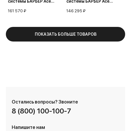
системы БАРЬЕР Ace
системы БАРЬЕР Ace
УЛЬТРА P 3,0
УЛЬТРА А 2,4
161 570 ₽
146 295 ₽
(обезжелезивание и
(обезжелезивание и
умягчение воды)
умягчение воды)
ПОКАЗАТЬ БОЛЬШЕ ТОВАРОВ
Остались вопросы?
Звоните
8 (800) 100-100-7
Напишите нам