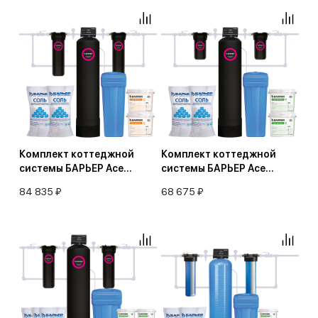
умягчение воды)
Комплект коттеджной
Комплект коттеджной
системы БАРЬЕР Ace
системы БАРЬЕР Ace
УЛЬТРА C 1,2 с защитой от
УЛЬТРА P 1,2 с защитой от
84 835 ₽
68 675 ₽
конденсата
конденсата
(обезжелезивание и
(обезжелезивание и
умягчение воды)
умягчение воды)