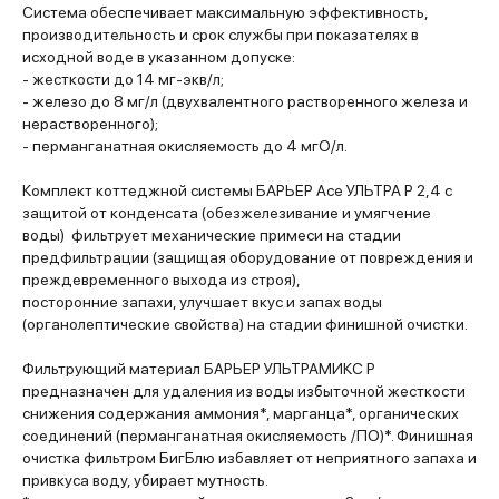
Система обеспечивает максимальную эффективность,
производительность и срок службы при показателях в
исходной воде в указанном допуске:
- жесткости до 14 мг-экв/л;
- железо до 8 мг/л (двухвалентного растворенного железа и
нерастворенного);
- перманганатная окисляемость до 4 мгО/л.
Комплект коттеджной системы БАРЬЕР Ace УЛЬТРА Р 2,4 с
защитой от конденсата (обезжелезивание и умягчение
воды) фильтрует механические примеси на стадии
предфильтрации (защищая оборудование от повреждения и
преждевременного выхода из строя),
посторонние запахи, улучшает вкус и запах воды
(органолептические свойства) на стадии финишной очистки.
Фильтрующий материал БАРЬЕР УЛЬТРАМИКС Р
предназначен для удаления из воды избыточной жесткости
снижения содержания аммония*, марганца*, органических
соединений (перманганатная окисляемость /ПО)*. Финишная
очистка фильтром БигБлю избавляет от неприятного запаха и
привкуса воду, убирает мутность.