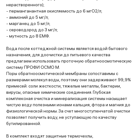
нерастворенного);
- перманганантная окисляемость до 6 мгО2/л;
- аммоний до 5 мг/л;
- марганец до 5 мг/л;
- сероводород до 3 мг/л;
- мутность до 8 ЕМФ.
Вода после коттеджной системы является водой бытового
назначения, для доочистки до питьевого качества
предлагаем использовать проточную обратноосмотическую
систему ПРОФИ ОСМО М.
Поры обратноосмотической мембраны сопоставимы с
размерами молекул воды, поэтому они задерживают 99,9%
примесей: соли жесткости, тяжелые металлы, бактерии,
вирусы, опасные химические соединения. Глубокая
комплексная очистка и минерализация системы насыщает
чистую воду полезными ионами кальция, фтора и магния до
физиологической нормы. За счет многоступенчатой очистки
позволяет получить воду, не уступающую по качеству
бутилированной.
В комплект входят защитные термочехлы,