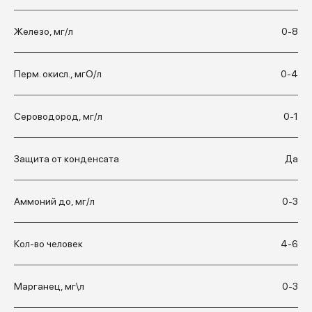
Железо, мг/л
0-8
Перм. окисл., мгО/л
0-4
Сероводород, мг/л
0-1
Защита от конденсата
Да
Аммоний до, мг/л
0-3
Кол-во человек
4-6
Марганец, мг\л
0-3