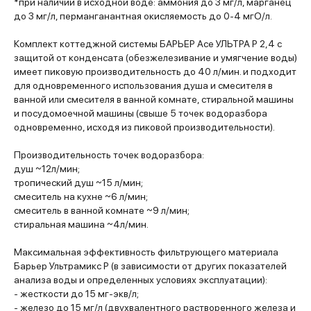
*при наличии в исходной воде: аммония до 3 мг/л, марганец
до 3 мг/л, перманганантная окисляемость до 0-4 мгО/л.
Комплект коттеджной системы БАРЬЕР Ace УЛЬТРА Р 2,4 с
защитой от конденсата (обезжелезивание и умягчение воды)
имеет пиковую производительность до 40 л/мин. и подходит
для одновременного использования душа и смесителя в
ванной или смесителя в ванной комнате, стиральной машины
и посудомоечной машины (свыше 5 точек водоразбора
одновременно, исходя из пиковой производительности).
Производительность точек водоразбора:
душ ~12л/мин;
тропический душ ~15 л/мин;
смеситель на кухне ~6 л/мин;
смеситель в ванной комнате ~9 л/мин;
стиральная машина ~4л/мин.
Максимальная эффективность фильтрующего материала
Барьер Ультрамикс Р (в зависимости от других показателей
анализа воды и определенных условиях эксплуатации):
- жесткости до 15 мг-экв/л;
- железо до 15 мг/л (двухвалентного растворенного железа и