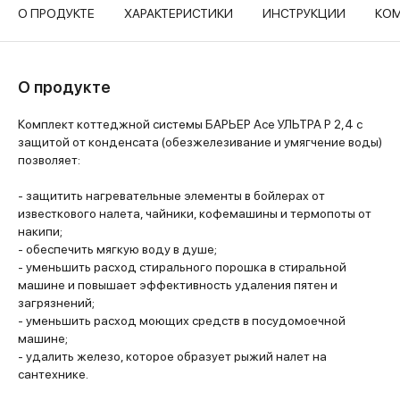
О ПРОДУКТЕ
ХАРАКТЕРИСТИКИ
ИНСТРУКЦИИ
КОМ
О продукте
Комплект коттеджной системы БАРЬЕР Ace УЛЬТРА Р 2,4 с
защитой от конденсата (обезжелезивание и умягчение воды)
позволяет:
- защитить нагревательные элементы в бойлерах от
известкового налета, чайники, кофемашины и термопоты от
накипи;
- обеспечить мягкую воду в душе;
- уменьшить расход стирального порошка в стиральной
машине и повышает эффективность удаления пятен и
загрязнений;
- уменьшить расход моющих средств в посудомоечной
машине;
- удалить железо, которое образует рыжий налет на
сантехнике.