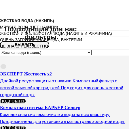
ЖЕСТКАЯ ВОДА (НАКИПЬ)
МЯГКАЯ ВОДА (НЕТ НАКИПИ)
Подходящие для вас
ЖЕСТКАЯ И ЖЕЛЕЗИСТАЯ ВОДА (НАКИПЬ И РЖАВЧИНА)
фильтры
ОЧЕНЬ ЗАГРЯЗНЕННАЯ ВОДА, БАКТЕРИИ
ВЫБРАТЬ
НЕ ЗНАЮ/ НЕИЗВЕСТНО
ЭКСПЕРТ Жесткость х2
Двойной ресурс защиты от накипи. Компактный фильтр с
легкой заменой картриджей. Подходит для очень жесткой
городской воды.
ПОДРОБНЕЕ
Компактная система БАРЬЕР Силкер
Комплексная система очистки воды на всю квартиру.
Предназначена для установки в магистраль холодной воды.
ПОДРОБНЕЕ