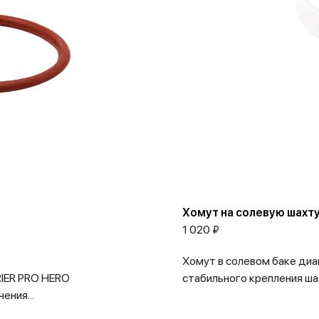
Хомут на солевую шахт
1 020 ₽
Хомут в солевом баке ди
RIER PRO HERO
стабильного крепления ша
ения...