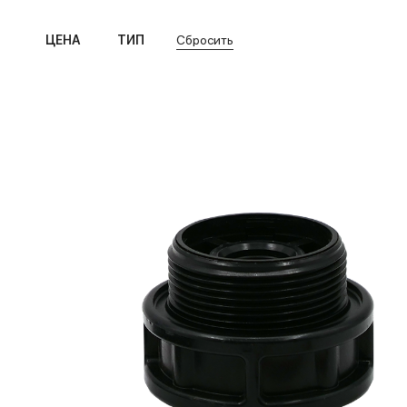
ЦЕНА
ТИП
Сбросить
Блок управления
от
до
Кварцевый чехол для УФ-лампы
Корпус колонного типа (засыпной)
Сетевой адаптер для УФ-стерилизатора
Силиконовое кольцо для УФ-стерилизатора
Солевой бак
Трубка
Фильтр кабинетного типа