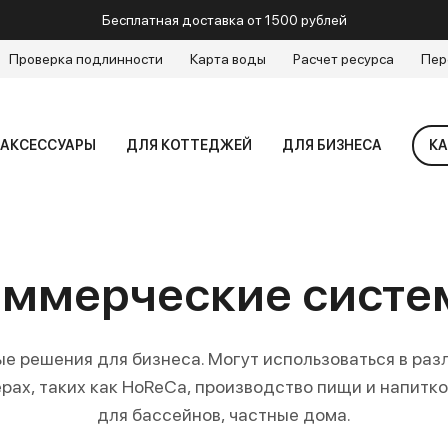
Бесплатная доставка от 1500 рублей
Проверка подлинности
Карта воды
Расчет ресурса
Пер
АКСЕССУАРЫ
ДЛЯ КОТТЕДЖЕЙ
ДЛЯ БИЗНЕСА
КА
оммерческие систе
е решения для бизнеса. Могут использоваться в раз
рах, таких как HoReCa, производство пищи и напитко
для бассейнов, частные дома.