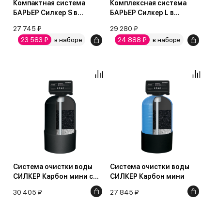
Компактная система
Комплексная система
БАРЬЕР Силкер S в
БАРЬЕР Силкер L в
магистраль холодной
магистраль холодной
27 745 ₽
29 280 ₽
воды в квартиру
воды в квартиру
23 583 ₽
в наборе
24 888 ₽
в наборе
Система очистки воды
Система очистки воды
СИЛКЕР Карбон мини с
СИЛКЕР Карбон мини
защитой от конденсата
30 405 ₽
27 845 ₽