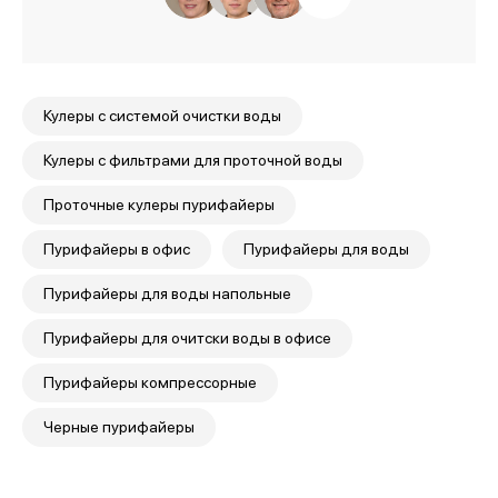
Кулеры с системой очистки воды
Кулеры с фильтрами для проточной воды
Проточные кулеры пурифайеры
Пурифайеры в офис
Пурифайеры для воды
Пурифайеры для воды напольные
Пурифайеры для очитски воды в офисе
Пурифайеры компрессорные
Кейс: Мерседес-Бенц.
Как сэкономить 500
Черные пурифайеры
тысяч рублей в год.