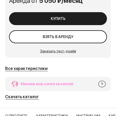
Аренда от
5 050 ₽/месяц
КУПИТЬ
ВЗЯТЬ В АРЕНДУ
Заказать тест-драйв
Все характеристики
Меняем мир капля за каплей
?
Скачать каталог
О ПРОДУКТЕ
ХАРАКТЕРИСТИКИ
ИНСТРУКЦИИ
КАР