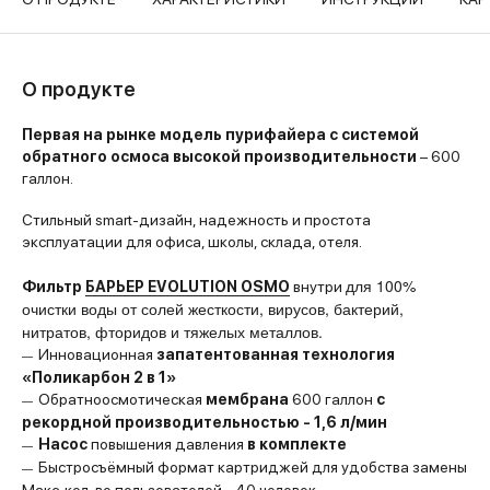
О продукте
Первая на рынке модель пурифайера с системой
обратного осмоса высокой производительности
– 600
галлон.
Стильный smart-дизайн, надежность и простота
эксплуатации для офиса, школы, склада, отеля.
для 100%
Фильтр
БАРЬЕР EVOLUTION OSMO
внутри
очистки воды от солей жесткости, вирусов, бактерий,
нитратов, фторидов и тяжелых металлов.
Инновационная
з
апатентованная технология
«Поликарбон 2 в 1»
Обратноосмотическая
мембрана
600 галлон
с
рекордной производительностью - 1,6 л/мин
Насос
повышения давления
в комплекте
Быстросъёмный формат картриджей для удобства замены