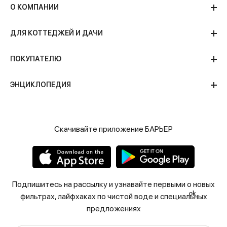
— фильтры-кувшины
О КОМПАНИИ
— проточную систему
любого производителя и
ДЛЯ КОТТЕДЖЕЙ И ДАЧИ
получите
скидку 10%
на аналогичную
ПОКУПАТЕЛЮ
продукцию
Трейд-ин от
ЭНЦИКЛОПЕДИЯ
БАРЬЕР
Подробные условия акции
Скачивайте приложение БАРЬЕР
Подпишитесь на рассылку и узнавайте первыми о новых
ok
фильтрах, лайфхаках по чистой воде и специальных
предложениях