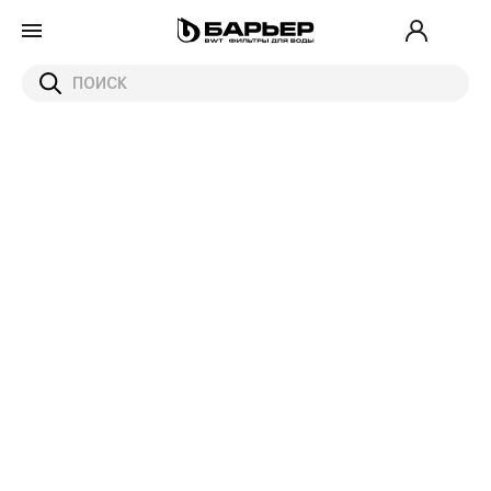
Карта пунктов приема
отработанных кассет и
катриджей