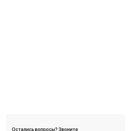
Установка пурифайера
Остались вопросы?
Звоните