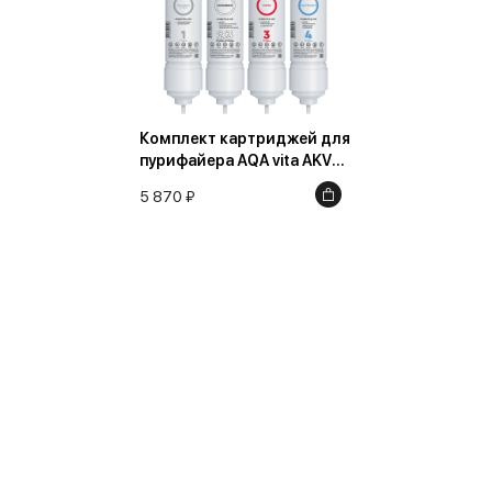
Комплект картриджей для
пурифайера AQA vita AKVA
Ультра
5 870 ₽