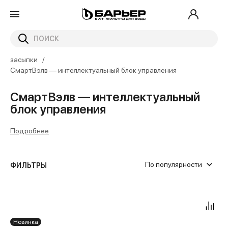
Главная
Каталог
Оборудование для коттеджных систем и фильтрующие
засыпки
СмартВэлв — интеллектуальный блок управления
СмартВэлв — интеллектуальный
блок управления
Подробнее
По популярности
ФИЛЬТРЫ
Блок управления
Холодная вода
1
от
до
3/4
Новинка