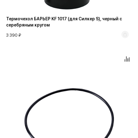
Прокладка
Корпус фильтра 1465
Термочехол БАРЬЕР KF 1017 (для Силкер S), черный с
Редуктор давления
Корпус фильтра 1665
серебряным кругом
Сетчатый фильтр
3 390 ₽
Сменная засыпка
Термочехол
Трубка
Фильтрующая засыпка
Фитинг