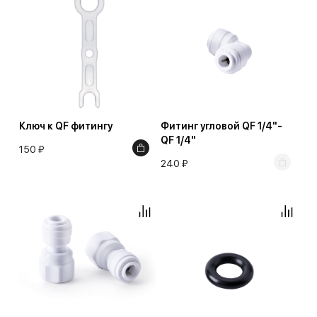
Ключ к QF фитингу
Фитинг угловой QF 1/4"-
QF 1/4"
150 ₽
240 ₽