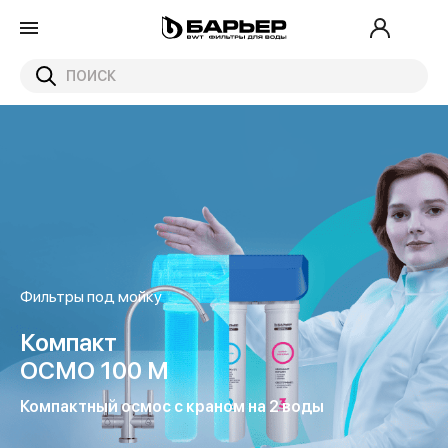
Фильтры под мойку
ЭКСПЕРТ
Жесткость Х2
Двойной ресурс
защиты от накипи