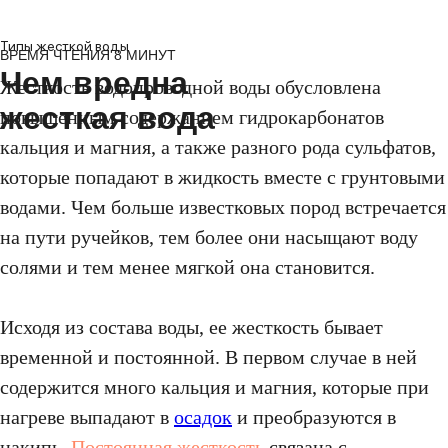
Типы жесткой воды
ВРЕМЯ ЧТЕНИЯ 8 МИНУТ
Чем вредна
Жесткость водопроводной воды обусловлена
жесткая вода
повышенным содержанием гидрокарбонатов
кальция и магния, а также разного рода сульфатов,
которые попадают в жидкость вместе с грунтовыми
водами. Чем больше известковых пород встречается
на пути ручейков, тем более они насыщают воду
солями и тем менее мягкой она становится.
Исходя из состава воды, ее жесткость бывает
временной и постоянной. В первом случае в ней
содержится много кальция и магния, которые при
нагреве выпадают в
осадок
и преобразуются в
накипь.
Постоянная жесткость
связана с