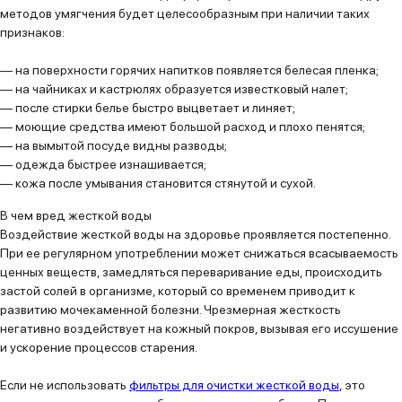
методов умягчения будет целесообразным при наличии таких
признаков:
— на поверхности горячих напитков появляется белесая пленка;
— на чайниках и кастрюлях образуется известковый налет;
— после стирки белье быстро выцветает и линяет;
— моющие средства имеют большой расход и плохо пенятся;
— на вымытой посуде видны разводы;
— одежда быстрее изнашивается;
— кожа после умывания становится стянутой и сухой.
В чем вред жесткой воды
Воздействие жесткой воды на здоровье проявляется постепенно.
При ее регулярном употреблении может снижаться всасываемость
ценных веществ, замедляться переваривание еды, происходить
застой солей в организме, который со временем приводит к
развитию мочекаменной болезни. Чрезмерная жесткость
негативно воздействует на кожный покров, вызывая его иссушение
и ускорение процессов старения.
Если не использовать
фильтры для очистки жесткой воды
, это