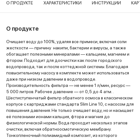
О ПРОДУКТЕ
ХАРАКТЕРИСТИКИ
ИНСТРУКЦИИ
КАР
О продукте
Очищает воду до 100%, удаляя все примеси, включая соли
жесткости — причину накипи, бактерии и вирусы, а также
обогащает полезными минералами — кальцием, магнием и
фтором. Подходит для доочистки как после городского
водопровода, так и после коттеджной системы. Благодаря
повысительному насосу в комплекте может использоваться
даже при низком давлении в водопроводе.
Производительность фильтра — не менее 1 л/мин, ресурс —
5 000 литров. Рабочее давление — от 0,5 до 4 атм. .
Шестиступенчатый фильтр обратного осмоса в классическом
корпусе с картриджами стандарта Slim Line 10, с насосом для
повышения давления. Не только очищает воду, но и насыщает
её полезными ионами кальция, фтора и магния до
физиологической нормы. Вода проходит несколько этапов
очистки, включая обратноосмотическую мембрану.
Тонкопленочный полиамидный композит, из которого