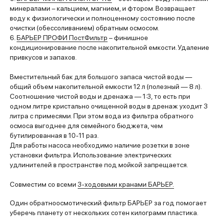
минералами – кальцием, магнием, и фтором. Возвращает
воду к физиологически и полноценному состоянию после
очистки (обессоливанием) обратным осмосом.
6.
БАРЬЕР ПРОФИ ПостФ
ильтр
– финишное
кондиционирование после накопительной емкости. Удаление
привкусов и запахов.
Вместительный бак для большого запаса чистой воды —
общий объем накопительной емкости 12 л (полезный — 8 л).
Соотношение чистой воды и дренажа — 1:3, то есть при
одном литре кристально очищенной воды в дренаж уходит 3
литра с примесями. При этом вода из фильтра обратного
осмоса выгоднее для семейного бюджета, чем
бутилированная в 10-11 раз.
Для работы насоса необходимо наличие розетки в зоне
установки фильтра. Использование электрических
удлинителей в пространстве под мойкой запрещается.
Совместим со всеми
3-ходовыми кранами БАРЬЕР.
Один обратноосмотический фильтр БАРЬЕР за год помогает
уберечь планету от нескольких сотен килограмм пластика.