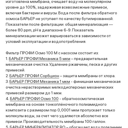
изготовлена мембрана, очищает воду на молекулярном
уровне до 100%, задерживая всевозможные примеси,
включая бактерии и вирусы. Вода после фильтра обратного
осмоса БАРЬЕР не уступает по качеству бутилированной.
Показатели после фильтрации: общая минерализация —
более 80 ppm, pH в диапазоне 6-9. Показатель
минерализации может варьироваться в зависимости от
условий эксплуатации и водопотребления.
Фильтр ПРОФИ Осмо 100 М с насосом состоит из:
1.
БАРЬЕР ПРОФИ Механика 5 мкм
– предварительная
механическая очистка. Удаление ржавчины, песка и других
примесей.
2.
БАРЬЕР ПРОФИ Сорбцион
– защита мембраны от хлора.
3.
БАРЬЕР ПРОФИ Механика 1 мкм
- финишная механическая
очистка нерастворимых мелкодисперсных механических
примесей размером до 1 мкм.
4.
БАРЬЕР ПРОФИ Осмо 100
- обратноосмотическая
мембрана на основе тонкоплёночного полиамидного
композита с размером пор 0,0001 мкм пропускает только
молекулы воды, за счет чего удаляются абсолютно все
примеси. Производительность мембраны 100 галлон.
5.
БАРЬЕР МИНЕРАЛИЗАТОР RO
– обогащает воду полезными