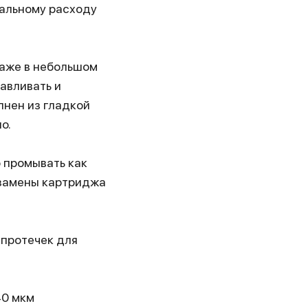
нальному расходу
даже в небольшом
авливать и
лнен из гладкой
о.
 промывать как
 замены картриджа
 протечек для
40 мкм