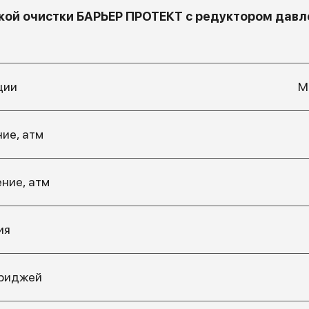
ой очистки БАРЬЕР ПРОТЕКТ с редуктором давле
ции
М
ие, атм
ние, атм
ия
триджей