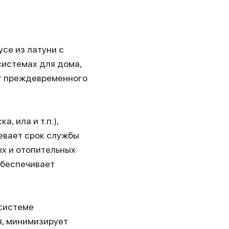
се из латуни с
системах для дома,
от преждевременного
 ила и т.п.),
евает срок службы
ых и отопительных
Обеспечивает
 системе
я, минимизирует