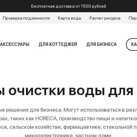
Бесплатная доставка от 1500 рублей
Проверка подлинности
Карта воды
Расчет ресурса
Пер
АКСЕССУАРЫ
ДЛЯ КОТТЕДЖЕЙ
ДЛЯ БИЗНЕСА
КА
 очистки воды дл
е решения для бизнеса. Могут использоваться в раз
ах, таких как HORECA, производство пищи и напитко
се, сельском хозяйстве, фармацевтике, стекольной
микроэлектронике, частном доме.