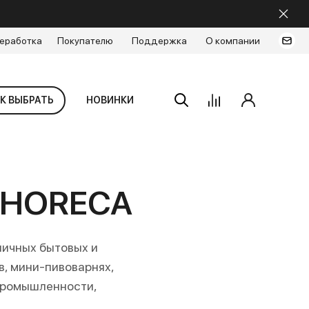
еработка
Покупателю
Поддержка
О компании
К ВЫБРАТЬ
НОВИНКИ
я HORECA
личных бытовых и
в, мини-пивоварнях,
 промышленности,