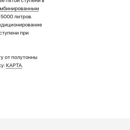
е пятой ступени в
омбинированным
 5000 литров.
ондиционирование
ступени при
ту от полутонны
ку:
КАРТА
.