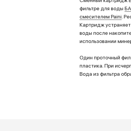
Сменный картридж БА
фильтре для воды
БА
смесителем Paini
. Р
Картридж устраняет
воды после накопите
использовании мине
Один проточный филь
пластика. При исчер
Вода из фильтра обр