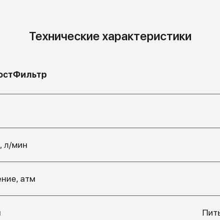
Технические характеристики
остФильтр
, л/мин
ние, атм
ы
Пит