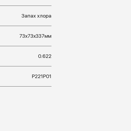
Запах хлора
73x73x337мм
0.622
Р221Р01