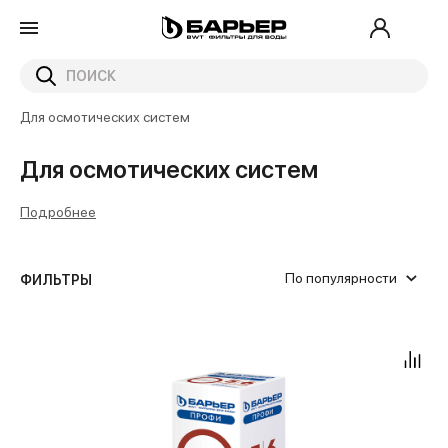
Главная
Каталог
Сменные картриджи для фильтров
Картриджи для фильтров под мойку
Для осмотических систем
Для осмотических систем
Подробнее
По популярности
ФИЛЬТРЫ
0.2
Запах хлора
Одной рукой за 30 секунд
Ватерфорт Осмо
Холодная вода
Slim Line 10
Slim Line 10"
1000
от
до
0.5
Мутная вода
С ключом 30 минут
К-Осмос
Быстросъем
5000
1
Очень грязная вода
Компакт ОСМО
10000