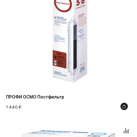
1.6
Требуется минерализация
ПРОФИ Осмо
13000
2
ПРОФИ/ПРОФИ Осмо
18000
4
Эволюшн ОСМО
20000
6
5 000
8000
ПРОФИ ОСМО Постфильтр
1 440 ₽