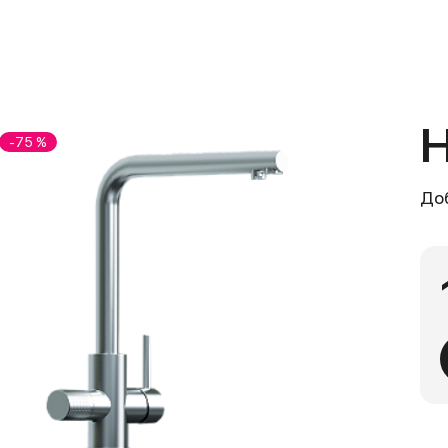
Н
-75 %
До