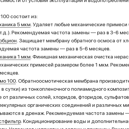
исимости от условий эксплуатации и водопотреблени
100 состоит из:
аника 5 мкм
. Удаляет любые механические примеси б
т.д.). Рекомендуемая частота замены — раз в 3-6 мес
рбцион
. Защищает мембрану обратного осмоса от хл
дуемая частота замены — раз в 5-6 месяцев.
аника 1 мкм
. Финишная механическая очистка нера
ханических примесей размером более 1 мкм. Рекоме
месяцев.
мо 100
. Обратноосмотическая мембрана производите
в в сутки) из тонкопленочного полиамидного компози
 от различных солей, хлоридов, фторидов, сульфатов,
лекулярных органических соединений и различных ми
ываются в дренаж. Рекомендуемая частота замены — 
стф
ильтр
. Кондиционирование воды и дополнительна