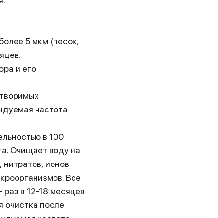
я.
олее 5 мкм (песок,
яцев.
ора и его
створимых
ндуемая частота
льностью в 100
та. Очищает воду на
 нитратов, ионов
кроорганизмов. Все
раз в 12-18 месяцев
я очистка после