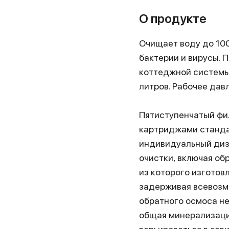
О продукте
Очищает воду до 100
бактерии и вирусы. 
коттеджной системы.
литров. Рабочее давл
Пятиступенчатый фил
картриджами стандарт
индивидуальный диза
очистки, включая о
из которого изготов
задерживая всевозмо
обратного осмоса не
общая минерализаци