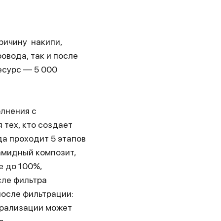
ричину накипи,
овода, так и после
есурс — 5 000
олнения с
 тех, кто создает
а проходит 5 этапов
амидный композит,
е до 100%,
сле фильтра
после фильтрации:
ерализации может