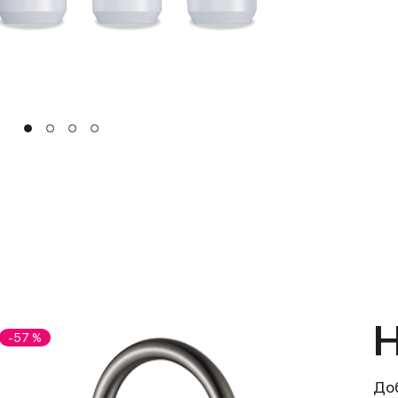
Н
-57 %
До