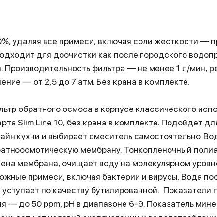
%, удаляя все примеси, включая соли жесткости — п
Подходит для доочистки как после городского водопр
 Производительность фильтра — не менее 1 л/мин, р
ение — от 2,5 до 7 атм. Без крана в комплекте.
ьтр обратного осмоса в корпусе классического исп
а Slim Line 10, без крана в комплекте. Подойдет для
йн кухни и выбирает смеситель самостоятельно. Вод
братноосмотическую мембрану. Тонкопленочный поли
лена мембрана, очищает воду на молекулярном уровн
жные примеси, включая бактерии и вирусы. Вода по
 уступает по качеству бутилированной. Показатели 
я — до 50 ppm, pH в диапазоне 6-9. Показатель мин