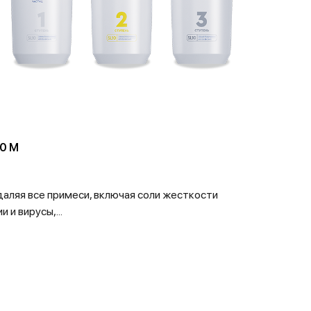
0 М
аляя все примеси, включая соли жесткости
 и вирусы,...