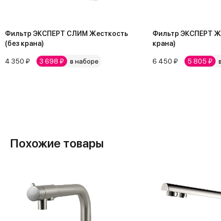
Фильтр ЭКСПЕРТ СЛИМ Жесткость
Фильтр ЭКСПЕРТ Же
(без крана)
крана)
4 350 ₽
3 698 ₽
в наборе
6 450 ₽
5 805 ₽
в
Похожие товары