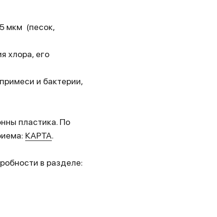
5 мкм (песок,
я хлора, его
примеси и бактерии,
онны пластика. По
риема:
КАРТА
.
робности в разделе: