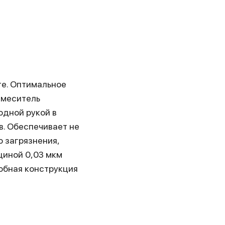
те. Оптимальное
смеситель
одной рукой в
в. Обеспечивает не
о загрязнения,
щиной 0,03 мкм
добная конструкция