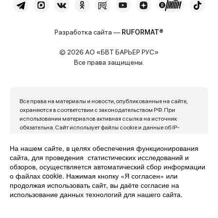
Разработка сайта —
RUFORMAT®
© 2026 АО «БВТ БАРЬЕР РУС»
Все права защищены.
Все права на материалы и новости, опубликованные на сайте,
охраняются в соответствии с законодательством РФ. При
использовании материалов активная ссылка на источник
обязательна. Сайт использует файлы cookie и данные об IP-
адресе пользователя для обеспечения максимального удобства
его использования. Продолжая пользоваться сайтом, вы
На нашем сайте, в целях обеспечения функционирования
автоматически с этим соглашаетесь.
сайта, для проведения статистических исследований и
обзоров, осуществляется автоматический сбор информации
Политика конфиденциальности
Карта сайта
о файлах cookie. Нажимая кнопку «Я согласен» или
продолжая использовать сайт, вы даёте согласие на
использование данных технологий для нашего сайта.