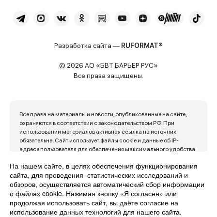
Разработка сайта —
RUFORMAT®
© 2026 АО «БВТ БАРЬЕР РУС»
Все права защищены.
Все права на материалы и новости, опубликованные на сайте,
охраняются в соответствии с законодательством РФ. При
использовании материалов активная ссылка на источник
обязательна. Сайт использует файлы cookie и данные об IP-
адресе пользователя для обеспечения максимального удобства
его использования. Продолжая пользоваться сайтом, вы
На нашем сайте, в целях обеспечения функционирования
автоматически с этим соглашаетесь.
сайта, для проведения статистических исследований и
Политика конфиденциальности
Карта сайта
обзоров, осуществляется автоматический сбор информации
о файлах cookie. Нажимая кнопку «Я согласен» или
продолжая использовать сайт, вы даёте согласие на
использование данных технологий для нашего сайта.