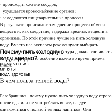
· происходит сжатие сосудов;
· ухудшается кровоснабжение органов;
· замедляются пищеварительные процессы.
В результате происходит замедление процесса обмена
веществ и, как следствие, задержка вредных веществ в
организме. По этой причине лучше не пить холодную
воду. Вместо нее эксперты рекомендуют выбирать
Почему пить холодную
прохладные напитки. Их температура должна составлять
воду вредно?
12-15 градусов. Это особенно важно во время приема
ВРЕМЯ ЧТЕНИЯ 3
пищи.
МИНУТЫ
ВОДА, ЗДОРОВЬЕ
В чем польза теплой воды?
Разобравшись, почему нужно пить холодную воду строго
после еды или не употреблять вовсе, следует
ознакомиться с пользой теплых напитков. Они