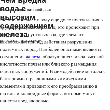
Чем вредна
вода с
Нормы железа в питьевой воде
высоким
Железо попадает в воду еще до ее поступления в
содержанием
трубопровод. Как правило, это происходит при
железа
протекании грунтовых вод, где элемент
высвобождается под действием разрушения
ВРЕМЯ ЧТЕНИЯ 4 МИНУТ
подземных пород. Наиболее опасными являются
соединения
железа
, образующиеся из-за высокой
кислотности почвы или близкого размещения
очистных сооружений. Взаимодействие металла с
бактериями и различными химическими
элементами приводит к его преобразованию в
оксиды и коллоидные формы, которые могут
нанести вред здоровью.