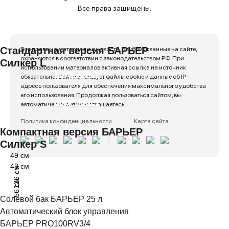
Все права защищены.
Стандартная версия БАРЬЕР
Все права на материалы и новости, опубликованные на сайте,
охраняются в соответствии с законодательством РФ. При
Силкер L
использовании материалов активная ссылка на источник
ПОДРОБНЕЕ
обязательна. Сайт использует файлы cookie и данные об IP-
адресе пользователя для обеспечения максимального удобства
его использования. Продолжая пользоваться сайтом, вы
ПОДРОБНЕЕ
автоматически с этим соглашаетесь.
Политика конфиденциальности
Карта сайта
Компактная версия БАРЬЕР
Силкер S
49 см
43 см
126 см
56 см
Солевой бак БАРЬЕР 25 л
Автоматический блок управления
БАРЬЕР PRO100RV3/4