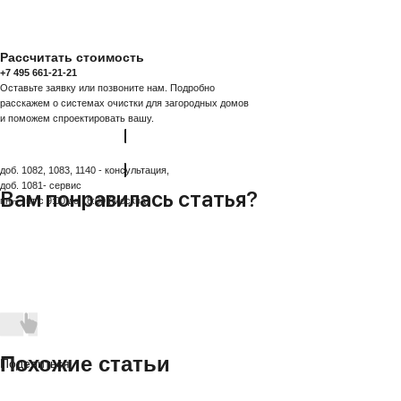
Рассчитать стоимость
+7 495 661-21-21
Оставьте заявку или позвоните нам. Подробно
расскажем о системах очистки для загородных домов
и поможем спроектировать вашу.
УЗНАТЬ СТОИМОСТЬ
доб. 1082, 1083, 1140 - консультация,
доб. 1081- сервис
Вам понравилась статья?
пн — пт с 9:00 до 18:00 (Москва)
Похожие статьи
Поделиться