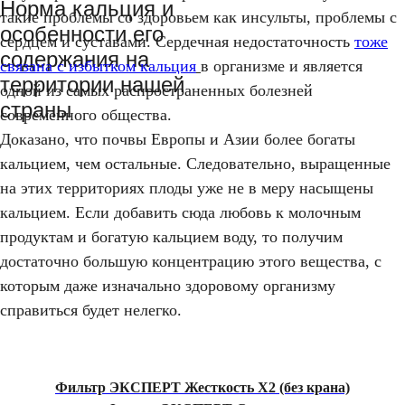
Норма кальция и
такие проблемы со здоровьем как инсульты, проблемы с
особенности его
сердцем и суставами. Сердечная недостаточность
тоже
содержания на
связана с избытком кальция
в организме и является
территории нашей
одной из самых распространенных болезней
страны
современного общества.
Доказано, что почвы Европы и Азии более богаты
кальцием, чем остальные. Следовательно, выращенные
на этих территориях плоды уже не в меру насыщены
кальцием. Если добавить сюда любовь к молочным
продуктам и богатую кальцием воду, то получим
достаточно большую концентрацию этого вещества, с
которым даже изначально здоровому организму
справиться будет нелегко.
Фильтр ЭКСПЕРТ Жесткость Х2 (без крана)