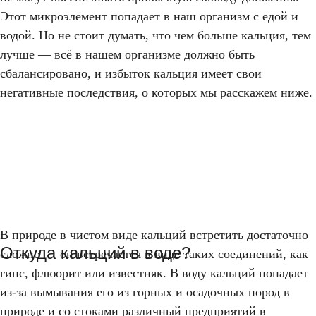
Этот микроэлемент попадает в наш организм с едой и
водой. Но не стоит думать, что чем больше кальция, тем
лучше — всё в нашем организме должно быть
сбалансировано, и избыток кальция имеет свои
негативные последствия, о которых мы расскажем ниже.
Кальций в воде
ВРЕМЯ ЧТЕНИЯ 5 МИНУТ
В природе в чистом виде кальций встретить достаточно
КАЛЬЦИЙ В ВОДЕ
Откуда кальций в воде?
сложно — он встречается в виде таких соединений, как
гипс, флюорит или известняк. В воду кальций попадает
из-за вымывания его из горных и осадочных пород в
природе и со стоками различный предприятий в