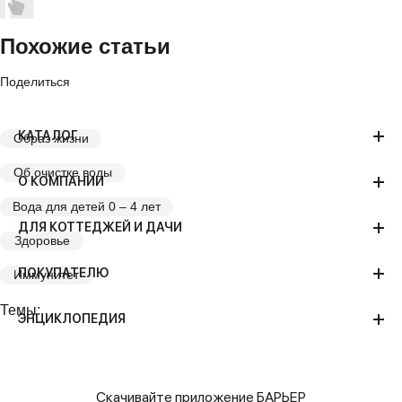
Похожие статьи
Поделиться
КАТАЛОГ
Образ жизни
Об очистке воды
О КОМПАНИИ
Вода для детей 0 – 4 лет
ДЛЯ КОТТЕДЖЕЙ И ДАЧИ
Здоровье
ПОКУПАТЕЛЮ
Иммунитет
Темы:
ЭНЦИКЛОПЕДИЯ
Скачивайте приложение БАРЬЕР