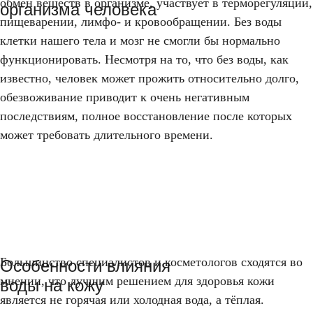
обмен веществ в организме, участвует в терморегуляции,
организма человека
пищеварении, лимфо- и кровообращении. Без воды
клетки нашего тела и мозг не смогли бы нормально
функционировать. Несмотря на то, что без воды, как
известно, человек может прожить относительно долго,
обезвоживание приводит к очень негативным
последствиям, полное восстановление после которых
может требовать длительного времени.
Большинство специалистов и косметологов сходятся во
Особенности влияния
мнении, что лучшим решением для здоровья кожи
воды на кожу
является не горячая или холодная вода, а тёплая.