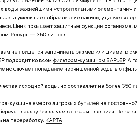
я фильтра БАРЬЕР Актив Сила Иммунитета – это спец
ие воды важнейшими «строительными элементами» и
ассета уменьшает образование накипи, удаляет хлор
меси. Цинк повышает защитные функции организма, 
сом. Ресурс — 350 литров.
вам не придется запоминать размер или диаметр см
ЕР подходит ко всем
фильтрам-кувшинам БАРЬЕР
. А 
ие исключает попадание неочищенной воды в отфиль
ачества исходной воды, но составляет не более 350 л
ра-кувшина вместо литровых бутылей на постоянной
уберечь планету более чем от тонны пластика. По око
ь на переработку:
КАРТА
.