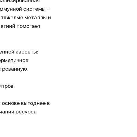
иализированная
ммунной системы –
, тяжелые металлы и
магний помогает
енной кассеты:
герметичное
трованную.
итров.
 основе выгоднее в
нчании ресурса