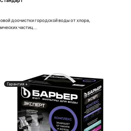
 Стандарт
овой доочистки городской воды от хлора,
ческих частиц....
Гарантия +