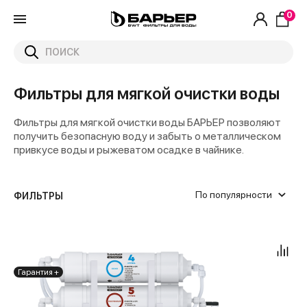
0
Фильтры для мягкой очистки воды
Фильтры для мягкой очистки воды БАРЬЕР позволяют
получить безопасную воду и забыть о металлическом
привкусе воды и рыжеватом осадке в чайнике.
По популярности
ФИЛЬТРЫ
1
Очень грязная вода
Одной рукой за 30 секунд
Да
Да
Отдельный для питьевой воды
Slim Line 10"
5000
от
до
С ключом 30 минут
Нет
Быстросъем
Гарантия +