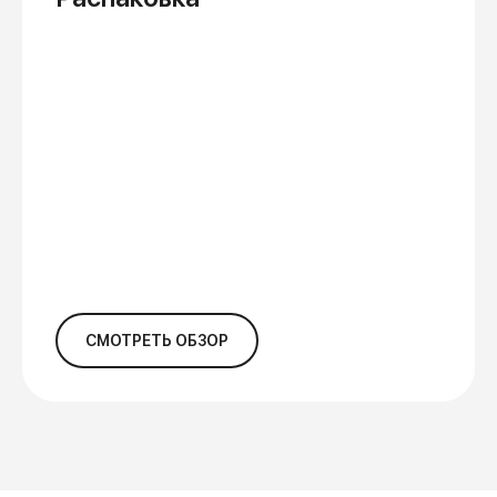
Бережное отношение
к природе
Фильтры БАРЬЕР — это не только
экологически ответственный
выбор, но и бережное отношение
к природным ресурсам. На
производство одной пластиковой
бутылки уходит количество воды,
СМОТРЕТЬ ОБЗОР
в три раза превосходящее её
объем. Используя фильтры
БАРЬЕР, мы оставляем детям
чистую планету!
Сокращение
углеродного следа