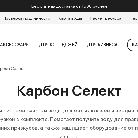
Бесплатная доставка от 1500 рублей
Проверка подлинности
Карта воды
Расчет ресурса
Пер
АКСЕССУАРЫ
ДЛЯ КОТТЕДЖЕЙ
ДЛЯ БИЗНЕСА
КА
рбон Селект
Карбон Селект
 система очистки воды для малых кофеен и вендинг
узкой в комплекте. Помогает получить воду для прав
нних привкусов, а также защищает оборудование от
износа.