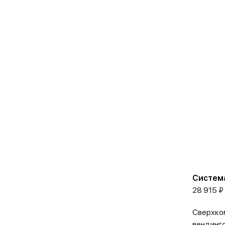
Система
28 915 ₽
Сверхком
вендинго