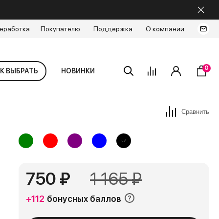
еработка
Покупателю
Поддержка
О компании
работкам, протестированным в
ЬЕР
0
К ВЫБРАТЬ
НОВИНКИ
боту о близких
Сравнить
ода в домашних условиях всегда
750 ₽
1 165 ₽
+112
бонусных баллов