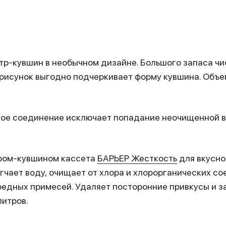
р-кувшин в необычном дизайне. Большого запаса чи
 рисунок выгодно подчеркивает форму кувшина. Объ
вое соединение исключает попадание неочищенной в
тром-кувшином кассета
БАРЬЕР Жесткость
для вкусно
гчает воду, очищает от хлора и хлорорганических с
редных примесей. Удаляет посторонние привкусы и за
литров.