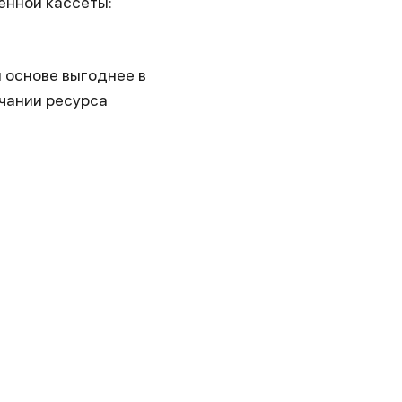
енной кассеты:
 основе выгоднее в
нчании ресурса