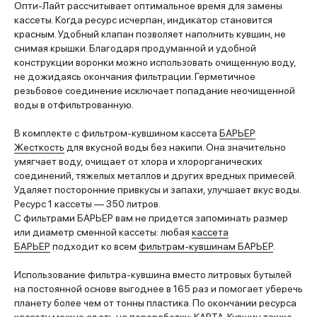
Опти-Лайт рассчитывает оптимальное время для замены
кассеты. Когда ресурс исчерпан, индикатор становится
красным. Удобный клапан позволяет наполнить кувшин, не
снимая крышки. Благодаря продуманной и удобной
конструкции воронки можно использовать очищенную воду,
не дожидаясь окончания фильтрации. Герметичное
резьбовое соединение исключает попадание неочищенной
воды в отфильтрованную.
В комплекте с фильтром-кувшином кассета
БАРЬЕР
Жесткость
для вкусной воды без накипи. Она значительно
умягчает воду, очищает от хлора и хлорорганических
соединений, тяжелых металлов и других вредных примесей.
Удаляет посторонние привкусы и запахи, улучшает вкус воды.
Ресурс 1 кассеты — 350 литров.
С фильтрами БАРЬЕР вам не придется запоминать размер
или диаметр сменной кассеты: любая
кассета
БАРЬЕР
подходит ко всем
фильтрам-кувшинам БАРЬЕР
.
Использование фильтра-кувшина вместо литровых бутылей
на постоянной основе выгоднее в 165 раз и помогает уберечь
планету более чем от тонны пластика. По окончании ресурса
кассету можно сдать на переработку:
КАРТА
. Кувшин также