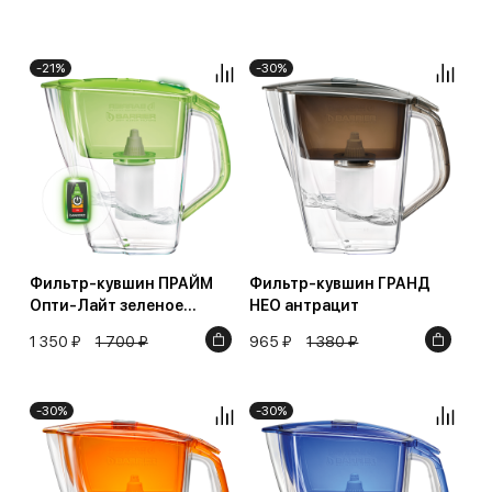
-21%
-30%
Фильтр-кувшин ПРАЙМ
Фильтр-кувшин ГРАНД
Опти-Лайт зеленое
НЕО антрацит
яблоко
1 350 ₽
1 700 ₽
965 ₽
1 380 ₽
-30%
-30%