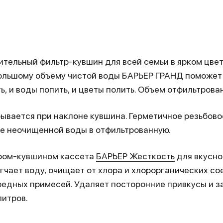
тельный фильтр-кувшин для всей семьи в ярком цвет
большому объему чистой воды БАРЬЕР ГРАНД поможет 
ь, и воды попить, и цветы полить. Объем отфильтрова
ывается при наклоне кувшина. Герметичное резьбов
е неочищенной воды в отфильтрованную.
тром-кувшином кассета
БАРЬЕР Жесткость
для вкусно
гчает воду, очищает от хлора и хлорорганических с
редных примесей. Удаляет посторонние привкусы и за
литров.