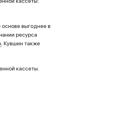
енной кассеты:
 основе выгоднее в
нчании ресурса
А
. Кувшин также
енной кассеты.