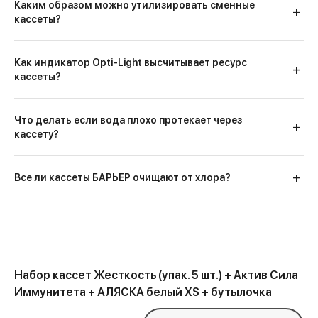
Лауреат конкурса
В 40 раз меньше
Каким образом можно утилизировать сменные
"За точность измерений"
кассеты?
затрат на воду
среди 1000 лабораторий
Более 40 патентов
в
Используя проточный фильтр, вы
области технологии
получаете свежую и полезную
очистки и минерализации
Как индикатор Opti-Light высчитывает ресурс
воду, не уступающую по качеству
воды
кассеты?
50 специалистов,
среди
бутилированной. А также
которых доктора и
снижаете затраты на воду почти в
кандидаты наук
40 раз!
Что делать если вода плохо протекает через
Подробнее...
Меньше пластика
кассету?
— больше места
для жизни
Все ли кассеты БАРЬЕР очищают от хлора?
322 мегатонны
316 мегатонн
Ежегодное производство
пластика
Вес всего населения планеты
Набор кассет Жесткость (упак. 5 шт.) + Актив Сила
Иммунитета + АЛЯСКА белый XS + бутылочка