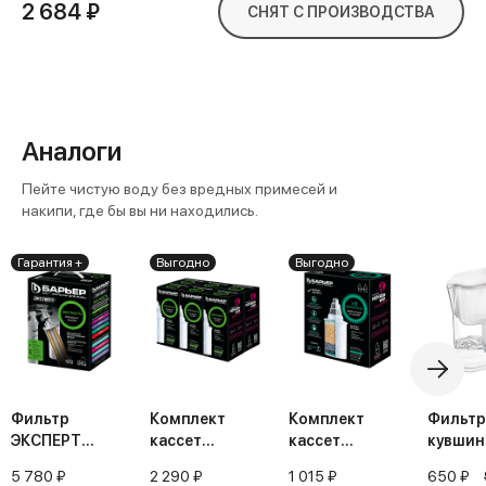
2 684 ₽
СНЯТ С ПРОИЗВОДСТВА
Аналоги
Пейте чистую воду без вредных примесей и
накипи, где бы вы ни находились.
Гарантия +
Выгодно
Выгодно
Фильтр
Комплект
Комплект
Фильтр
ЭКСПЕРТ
кассет
кассет
кувшин
Жесткость
Жесткость
Жесткость Х2
АЛЯСК
5 780 ₽
2 290 ₽
1 015 ₽
650 ₽
(упак. 6 шт.)
(упак. 2 шт.)
белый.