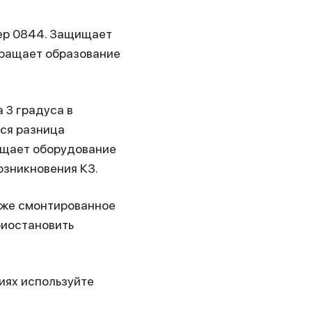
мер 0844. Защищает
вращает образование
 3 градуса в
ся разница
ищает оборудование
озникновения КЗ.
уже смонтированное
риостановить
иях используйте