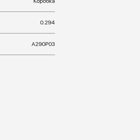
Коробка
0.294
А290Р03