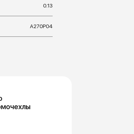
0.13
А270Р04
о
рмочехлы