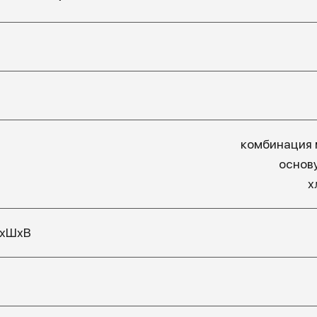
комбинация 
основ
х
ДхШхВ