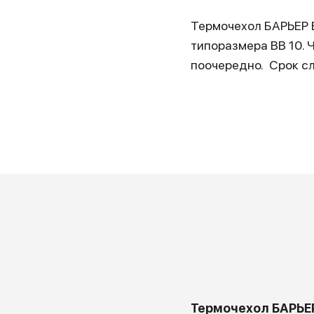
Термочехол БАРЬЕР B
типоразмера BB 10. 
поочередно. Срок сл
Термочехол БАРЬЕР