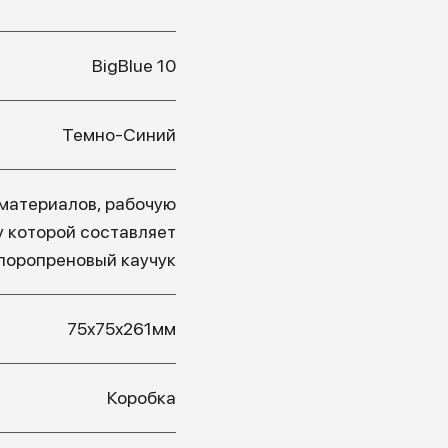
BigBlue 10
Темно-Синий
материалов, рабочую
у которой составляет
лоропреновый каучук
75x75x261мм
Коробка