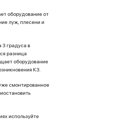
ает оборудование от
ие луж, плесени и
 3 градуса в
ся разница
ищает оборудование
озникновения КЗ.
 уже смонтированное
риостановить
иях используйте