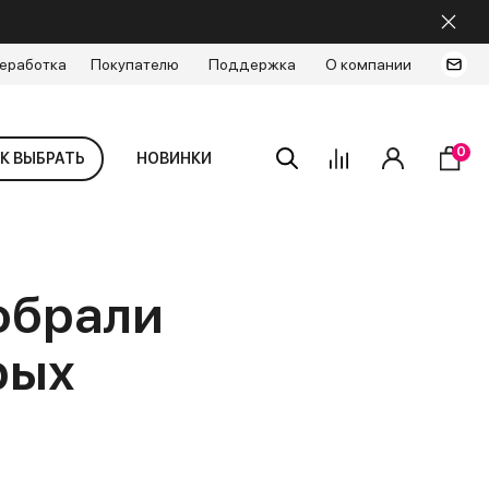
еработка
Покупателю
Поддержка
О компании
0
К ВЫБРАТЬ
НОВИНКИ
обрали
рых