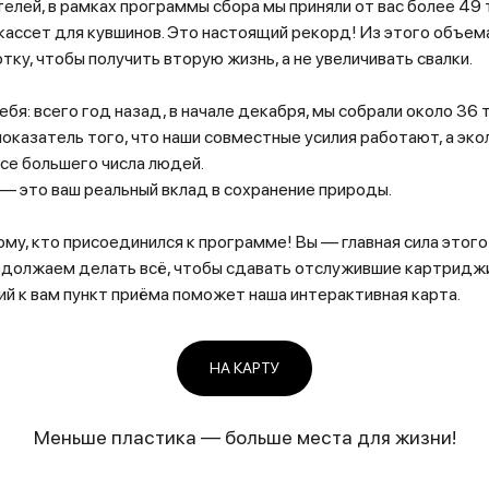
елей, в рамках программы сбора мы приняли от вас более 49
кассет для кувшинов. Это настоящий рекорд! Из этого объема
тку, чтобы получить вторую жизнь, а не увеличивать свалки.
бя: всего год назад, в начале декабря, мы собрали около 36 т
показатель того, что наши совместные усилия работают, а эк
се большего числа людей.
— это ваш реальный вклад в сохранение природы.
у, кто присоединился к программе! Вы — главная сила этого
одолжаем делать всё, чтобы сдавать отслужившие картриджи
ий к вам пункт приёма поможет наша интерактивная карта.
НА КАРТУ
Меньше пластика — больше места для жизни!