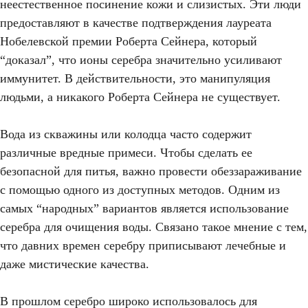
неестественное посинение кожи и слизистых. Эти люди
предоставляют в качестве подтверждения лауреата
Нобелевской премии Роберта Сейнера, который
“доказал”, что ионы серебра значительно усиливают
иммунитет. В действительности, это манипуляция
людьми, а никакого Роберта Сейнера не существует.
Вода из скважины или колодца часто содержит
различные вредные примеси. Чтобы сделать ее
безопасной для питья, важно провести обеззараживание
с помощью одного из доступных методов. Одним из
Очистка воды
самых “народных” вариантов является использование
серебром
серебра для очищения воды. Связано такое мнение с тем,
что давних времен серебру приписывают лечебные и
ВРЕМЯ ЧТЕНИЯ 5 МИНУТ
ОЧИСТКА ВОДЫ СЕРЕБРОМ
даже мистические качества.
В прошлом серебро широко использовалось для