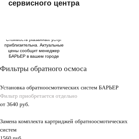
сервисного центра
Стоимость указанных услуг
приблизительна. Актуальные
цены сообщит менеджер
БАРЬЕР в вашем городе
Фильтры обратного осмоса
Фильтры обратного осмоса
Фильтры Эксперт/Актив
Фильтры ПРОФИ
Установка обратноосмотических систем БАРЬЕР
Магистральные фильтры
Фильтр приобретается отдельно
от 3640 руб.
Другое
Замена комплекта картриджей обратноосмотических
систем
1560 руб.