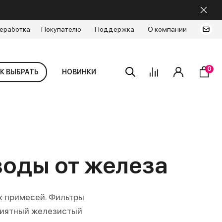
еработка
Покупателю
Поддержка
О компании
0
К ВЫБРАТЬ
НОВИНКИ
воды от железа
х примесей. Фильтры
приятный железистый