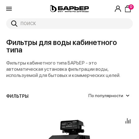
0
Фильтры для воды кабинетного
типа
Фильтры кабинетного типа БАРЬЕР - это
автоматическая установка фильтрации воды,
используемой для бытовых и коммерческих целей.
По популярности
ФИЛЬТРЫ
Фильтр кабинетного типа
Жесткая и железистая вода
HERO
Холодная вода
3/4
0.8
от
до