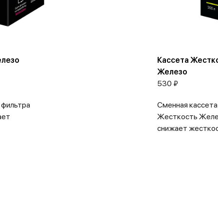
елезо
Кассета Жестк
Железо
530 ₽
 фильтра
Сменная кассета
ает
Жесткость Желе
снижает жесткост