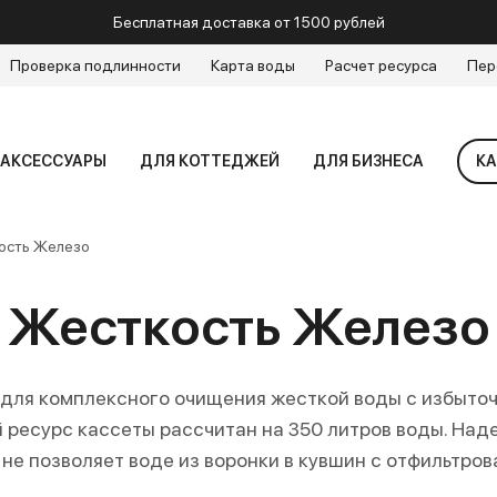
Бесплатная доставка от 1500 рублей
Проверка подлинности
Карта воды
Расчет ресурса
Пер
АКСЕССУАРЫ
ДЛЯ КОТТЕДЖЕЙ
ДЛЯ БИЗНЕСА
КА
ость Железо
Жесткость Железо
для комплексного очищения жесткой воды с избыт
й ресурс кассеты рассчитан на 350 литров воды. Над
не позволяет воде из воронки в кувшин с отфильтров