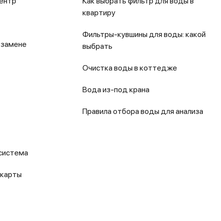
ентр
Как выбрать фильтр для воды в
квартиру
Фильтры-кувшины для воды: какой
 замене
выбрать
Очистка воды в коттедже
Вода из-под крана
Правила отбора воды для анализа
система
 карты