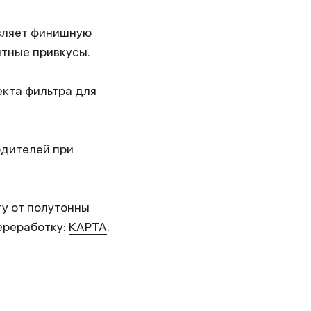
вляет финишную
ятные привкусы.
кта фильтра для
одителей при
ту от полутонны
ереработку:
КАРТА
.