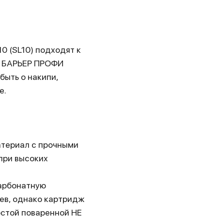
0 (SL10) подходят к
й БАРЬЕР ПРОФИ
быть о накипи,
е.
атериал с прочными
при высоких
арбонатную
цев, однако картридж
остой поваренной НЕ