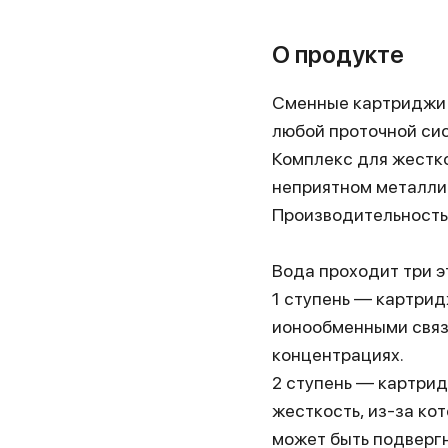
О продукте
Сменные картриджи д
любой проточной си
Комплекс для жестко
неприятном металлич
Производительность 
Вода проходит три э
1 ступень — картри
ионообменными связ
концентрациях.
2 ступень — картри
жесткость, из-за ко
может быть подверг