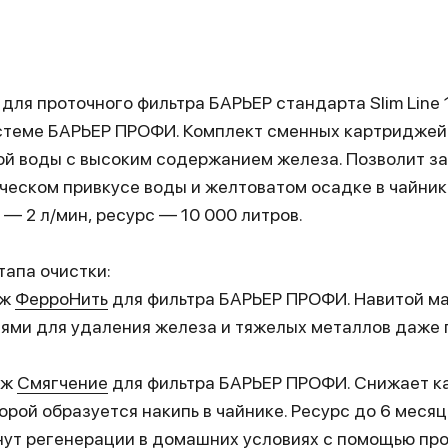
ля проточного фильтра БАРЬЕР стандарта Slim Line 1
стеме БАРЬЕР ПРОФИ. Комплект сменных картридже
й воды с высоким содержанием железа. Позволит за
еском привкусе воды и желтоватом осадке в чайник
— 2 л/мин, ресурс — 10 000 литров.
тапа очистки:
дж
ФерроНить
для фильтра БАРЬЕР ПРОФИ. Навитой м
ями для удаления железа и тяжелых металлов даже 
дж
Смягчение
для фильтра БАРЬЕР ПРОФИ. Снижает к
торой образуется накипь в чайнике. Ресурс до 6 меся
нут регенерации в домашних условиях с помощью пр