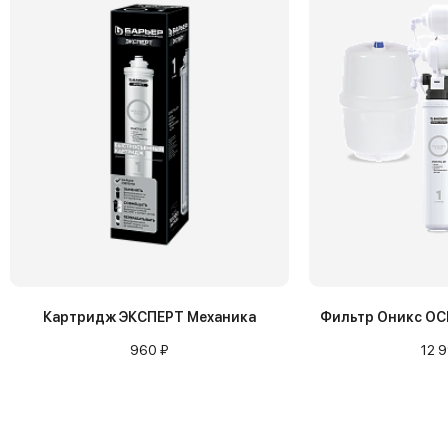
Картридж ЭКСПЕРТ Механика
Фильтр Оникс ОСМ
960 ₽
12 