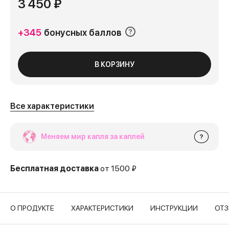
3 450 ₽
+345
бонусных баллов
В КОРЗИНУ
Все характеристики
Меняем мир капля за каплей
?
Бесплатная доставка
от 1500 ₽
О ПРОДУКТЕ
ХАРАКТЕРИСТИКИ
ИНСТРУКЦИИ
ОТ