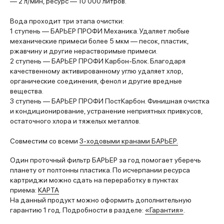
— 2 л/мин, ресурс — 10 000 литров.
Вода проходит три этапа очистки:
1 ступень — БАРЬЕР ПРОФИ Механика. Удаляет любые
механические примеси более 5 мкм — песок, пластик,
ржавчину и другие нерастворимые примеси.
2 ступень — БАРЬЕР ПРОФИ Карбон-Блок. Благодаря
качественному активированному углю удаляет хлор,
органические соединения, фенол и другие вредные
вещества.
3 ступень — БАРЬЕР ПРОФИ ПостКарбон. Финишная очистка
и кондиционирование, устранение неприятных привкусов,
остаточного хлора и тяжелых металлов.
Совместим со всеми
3-ходовыми кранами БАРЬЕР.
Один проточный фильтр БАРЬЕР за год помогает уберечь
планету от полтонны пластика. По исчерпании ресурса
картриджи можно сдать на переработку в пунктах
приема:
КАРТА
На данный продукт можно оформить дополнительную
гарантию 1 год. Подробности в разделе:
«Гарантия»
.